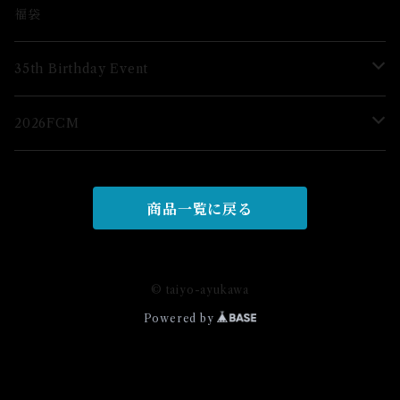
ブロマイド
福袋
グッズ
35th Birthday Event
ブロマイド
2026FCM
グッズ
グッズ
商品一覧に戻る
© taiyo-ayukawa
Powered by