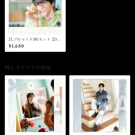
2Lブロマイド3枚セット【D】
（全4種）★芸能24周年記念イ
¥1,650
ベント
同じカテゴリの商品