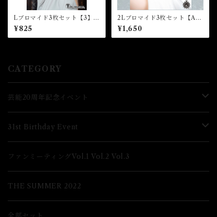
Lブロマイド3枚セット【3】
2Lブロマイド3枚セット【A】
（全10種）★33rd Birthday
（全4種）★芸能24周年記念イ
¥825
¥1,650
Event
ベント
CATEGORY
芸能20周年記念イベント
Lブロマイド
31st Birthday Event
2Lブロマイド
Lブロマイド
ファンミーティングVol.1 Vol.2 Vol.3
グッズ
2Lブロマイド
THE SUMMER 2022
グッズ
全部セット