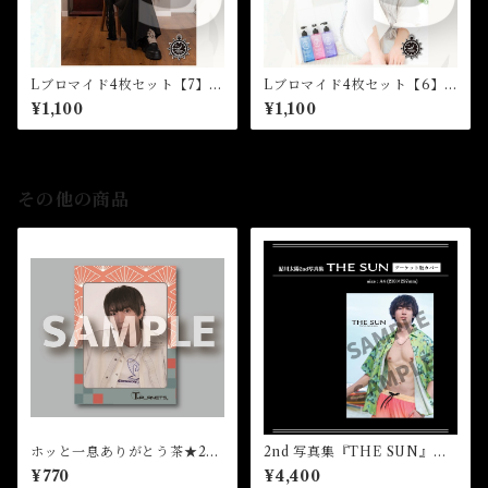
Lブロマイド4枚セット【7】
Lブロマイド4枚セット【6】
（全8種）★芸能24周年記念イ
（全8種）★芸能24周年記念イ
¥1,100
¥1,100
ベント
ベント
その他の商品
ホッと一息ありがとう茶★202
2nd 写真集『THE SUN』プ
6FCM
ーケット版カバー
¥770
¥4,400