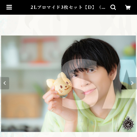
2Lブロマイド3枚セット【D】（全
4種）★芸能24周年記念イベント | t
aiyo-ayukawa