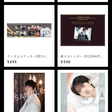
ランダムステッカー2枚1セッ
卓上カレンダー 2022年4月～
ト（全10種）★35th Birthda
2023年4月（表紙込みの13
¥495
¥550
y Event
枚！）