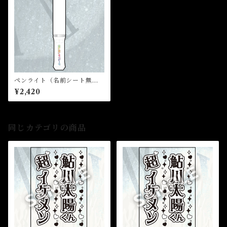
ペンライト（名前シート無
し）★芸能24周年記念イベン
¥2,420
ト
同じカテゴリの商品