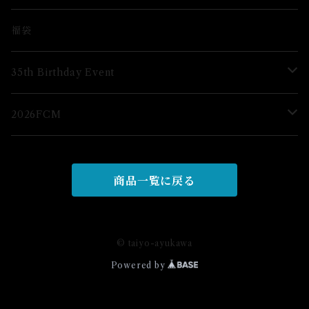
ブロマイド
福袋
グッズ
35th Birthday Event
ブロマイド
2026FCM
グッズ
グッズ
商品一覧に戻る
© taiyo-ayukawa
Powered by