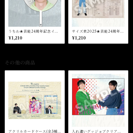
うちわ★芸能24周年記念イベ
サイズ表2025★芸能24周年記
ント
念イベント
¥1,210
¥1,210
その他の商品
アクリルカードケース(全3種)
入れ違いグッジョブクリアブ