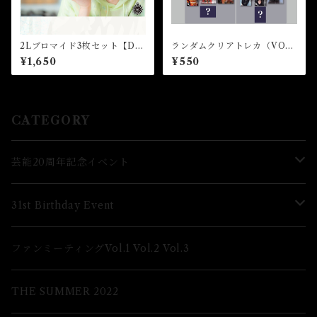
2Lブロマイド3枚セット【D】
ランダムクリアトレカ（VOL.
（全4種）★芸能24周年記念イ
5)★2026FCM
¥1,650
¥550
ベント
CATEGORY
芸能20周年記念イベント
Lブロマイド
31st Birthday Event
2Lブロマイド
Lブロマイド
ファンミーティングVol.1 Vol.2 Vol.3
グッズ
2Lブロマイド
THE SUMMER 2022