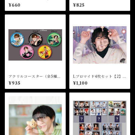
★芸能23周年記念イベント
ロマイド（2枚1セット）★芸
¥660
¥825
能24周年記念イベント
アクリルコースター（全5種）
Lブロマイド4枚セット【2】
★35th Birthday Event
（全8種）★芸能23周年記念イ
¥935
¥1,100
ベント