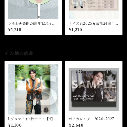
うちわ★芸能24周年記念イベ
サイズ表2025★芸能24周年記
ント
念イベント
¥1,210
¥1,210
その他の商品
Lブロマイド4枚セット【4】
卓上カレンダー2026-2027★
（全8種）★芸能24周年記念イ
2026FCM
¥1,100
¥2,640