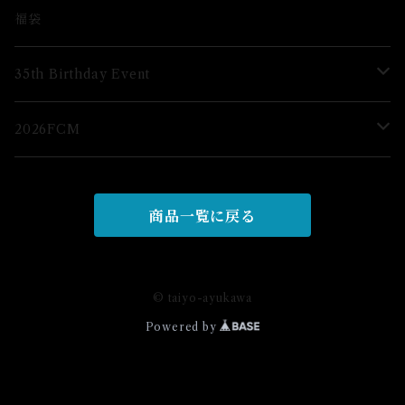
ブロマイド
福袋
グッズ
35th Birthday Event
ブロマイド
2026FCM
グッズ
グッズ
商品一覧に戻る
© taiyo-ayukawa
Powered by