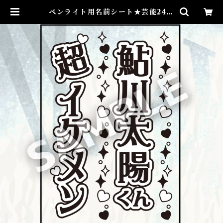
ペンライト用名前シート★芸能24周
年記念イベント | taiyo-ayukaw
a