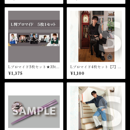
ベント
Lブロマイド5枚セット★35th
Lブロマイド4枚セット【7】
Birthday Event
（全8種）★芸能24周年記念イ
¥1,375
¥1,100
ベント