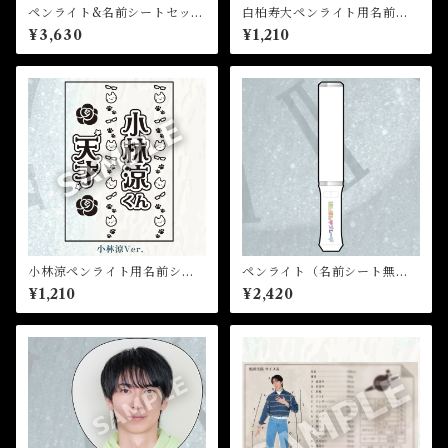
ペンライト&名前シートセット
白柏寿大ペンライト用名前シ
（鮎川太陽）★芸能24周年記
ート(10月31日までの販売）★
¥3,630
¥1,210
念イベント
芸能24周年記念イベント
小林涼ペンライト用名前シー
ペンライト（名前シート無
ト(10月31日までの販売）★芸
し）★芸能24周年記念イベン
¥1,210
¥2,420
能24周年記念イベント
ト