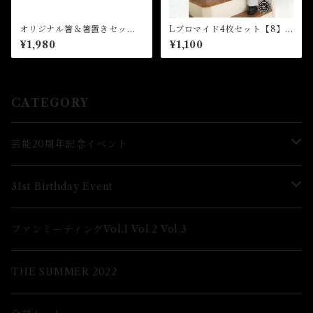
オリジナル箸＆箸置きセット
Lブロマイド4枚セット【8】
★2026FCM
（全8種）★芸能24周年記念イ
¥1,980
¥1,100
ベント
CATEGORY
芸能20周年記念イベント
Lブロマイド
31st Birthday Event
2Lブロマイド
Lブロマイド
ファンミーティングVol.1 Vol.2 Vol.3
グッズ
2Lブロマイド
THE SUMMER 2022