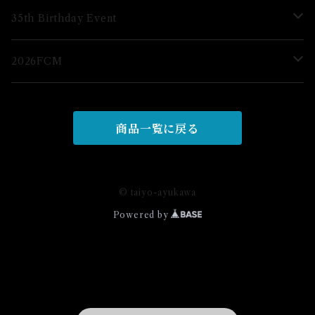
グッズ
35th Birthday Event
ブロマイド
2026FCM
グッズ
グッズ
商品一覧に戻る
© taiyo-ayukawa
Powered by