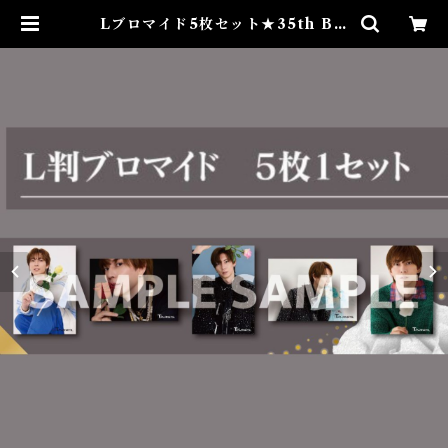
Lブロマイド5枚セット★35th Bir
thday Event | taiyo-ayukawa