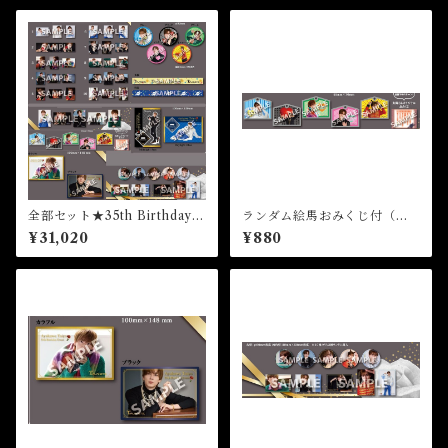
全部セット★35th Birthday E
ランダム絵馬おみくじ付（全5
vent
種）★35th Birthday Event
¥31,020
¥880