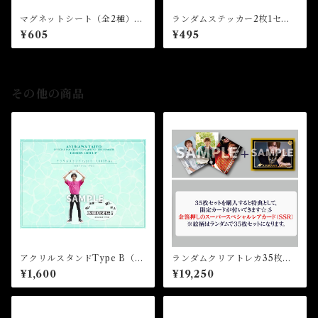
マグネットシート（全2種）★
ランダムステッカー2枚1セッ
35th Birthday Event
ト（全10種）★35th Birthda
¥605
¥495
y Event
その他の商品
アクリルスタンドType B（T
ランダムクリアトレカ35枚セ
HE SUMMER 2022）
ット（VOL.5)★2026FCM
¥1,600
¥19,250