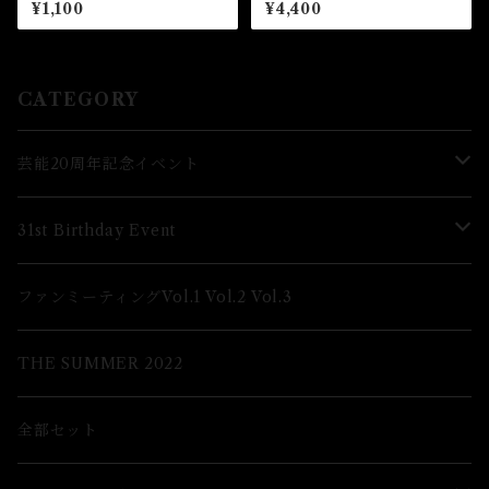
（全8種）★芸能24周年記念イ
ーケット版カバー
¥1,100
¥4,400
ベント
CATEGORY
芸能20周年記念イベント
Lブロマイド
31st Birthday Event
2Lブロマイド
Lブロマイド
ファンミーティングVol.1 Vol.2 Vol.3
グッズ
2Lブロマイド
THE SUMMER 2022
グッズ
全部セット