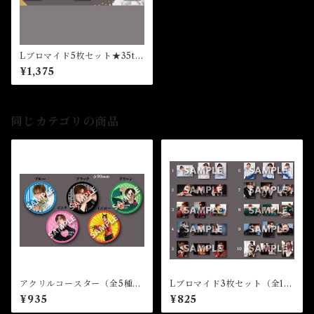
Lブロマイド5枚セット★35th
Birthday Event
¥1,375
同じカテゴリの商品
アクリルコースター（全5種）
Lブロマイド3枚セット（全10
★35th Birthday Event
種）★35th Birthday Event
¥935
¥825