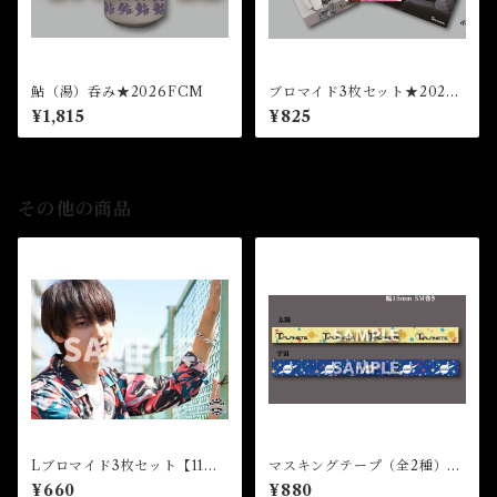
鮎（湯）呑み★2026FCM
ブロマイド3枚セット★2026F
CM
¥1,815
¥825
その他の商品
Lブロマイド3枚セット【11】
マスキングテープ（全2種）★
★芸能20周年
35th Birthday Event
¥660
¥880