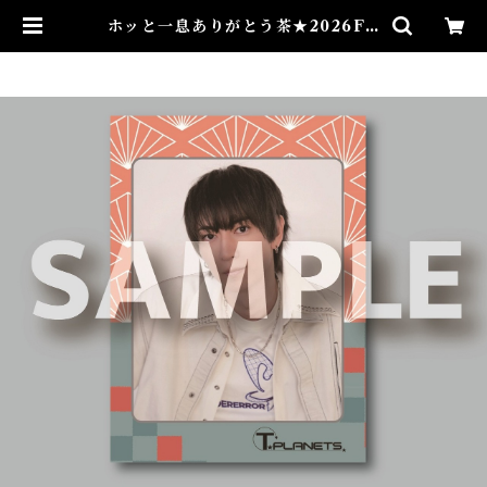
ホッと一息ありがとう茶★2026FC
M | taiyo-ayukawa