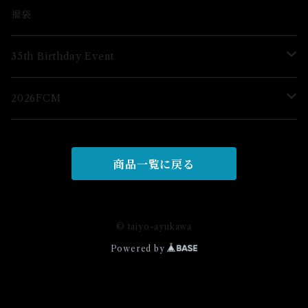
ブロマイド
福袋
グッズ
35th Birthday Event
ブロマイド
2026FCM
グッズ
グッズ
商品一覧に戻る
© taiyo-ayukawa
Powered by