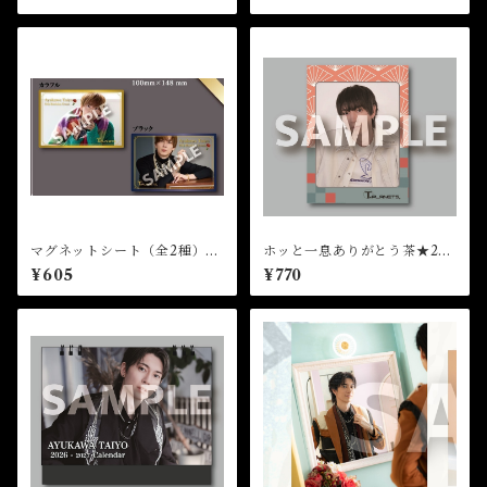
マグネットシート（全2種）★
ホッと一息ありがとう茶★202
35th Birthday Event
6FCM
¥605
¥770