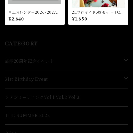
卓上カレンダー2026-2027★
2Lブロマイド3枚セット【C】
2026FCM
（全4種）★芸能24周年記念イ
¥2,640
¥1,650
ベント
CATEGORY
芸能20周年記念イベント
Lブロマイド
31st Birthday Event
2Lブロマイド
Lブロマイド
ファンミーティングVol.1 Vol.2 Vol.3
グッズ
2Lブロマイド
THE SUMMER 2022