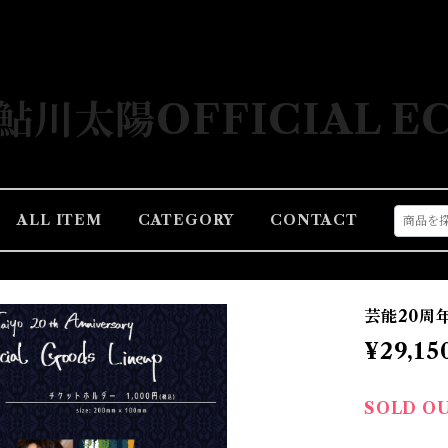
鮎川太陽OFFICIAL E
ALL ITEM
CATEGORY
CONTACT
芸能20周
¥29,15
SOLD O