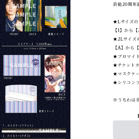
芸能20周
★Lサイズの
【1】から【
★2Lサイズ
【A】から【
★ブロマイ
★チケット
★マスクケ
★シリコン
※うちわは