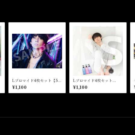
】
Lブロマイド4枚セット【5】
Lブロマイド4枚セット
念
（全8種）★芸能23周年記念
【6】（全8種）★芸能24周
¥1,100
¥1,100
イベント
年記念イベント