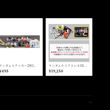
ランダムステッカー2枚1セ
ランダムクリアトレカ35枚
ット（全10種）★35th Birt
セット（VOL.5)★2026FC
¥495
¥19,250
hday Event
M