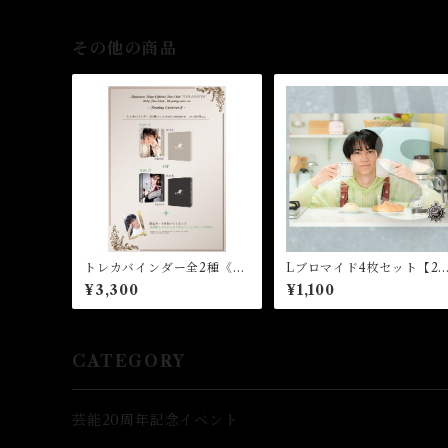
その他の商品
トレカバインダー全2種《ト
Lブロマイド4枚セット【2
レカPRO1枚特典付き》★2
（全8種）★芸能24周年記
¥3,300
¥1,100
024FCM
イベント
CATEGORY
芸能20周年記念イベント