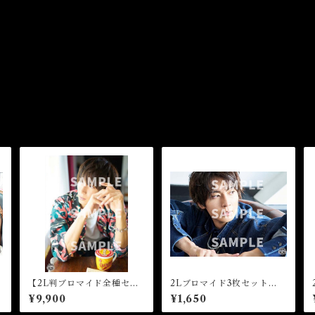
【2L判ブロマイド全種セッ
2Lブロマイド3枚セット
ト】★芸能20周年
【C】★芸能20周年
¥9,900
¥1,650