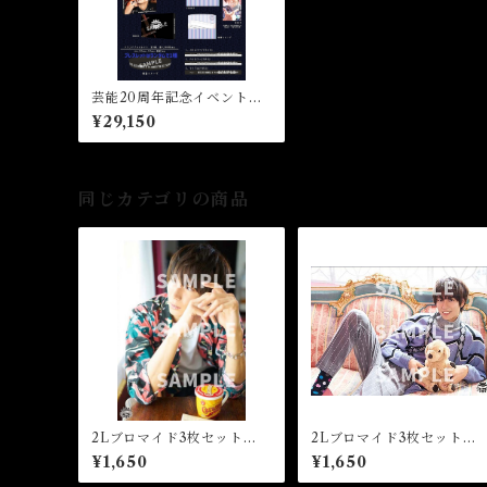
芸能20周年記念イベント
【全部セット】
¥29,150
同じカテゴリの商品
2Lブロマイド3枚セット
2Lブロマイド3枚セット
【A】★芸能20周年
【B】★芸能20周年
¥1,650
¥1,650