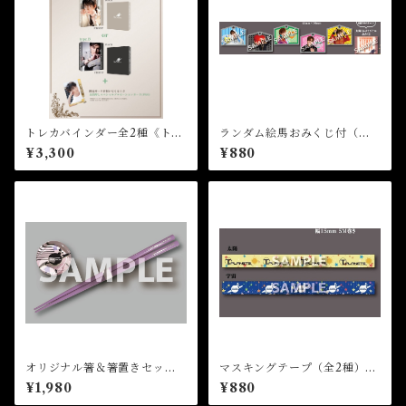
トレカバインダー全2種《トレ
ランダム絵馬おみくじ付（全5
カPRO1枚特典付き》★2024
種）★35th Birthday Event
¥3,300
¥880
FCM
オリジナル箸＆箸置きセット
マスキングテープ（全2種）★
★2026FCM
35th Birthday Event
¥1,980
¥880