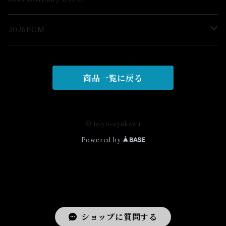
ブロマイド
2026FCM
グッズ
グッズ
商品一覧に戻る
© taiyo-ayukawa
Powered by
ショップに質問する