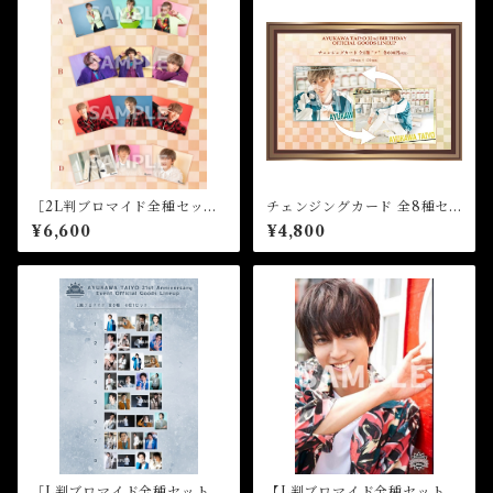
［2L判ブロマイド全種セッ
チェンジングカード 全8種セ
ト］★☆32nd Birthday Even
ット★☆32nd Birthday Even
¥6,600
¥4,800
t
t
［L判ブロマイド全種セット］
【L判ブロマイド全種セット】