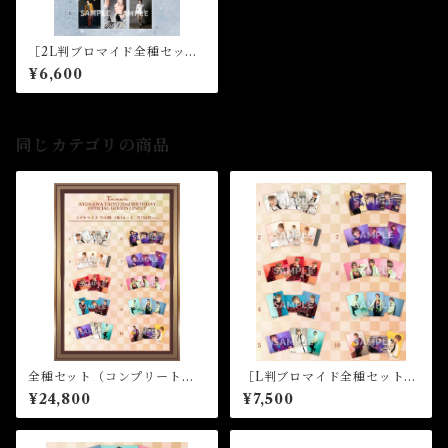
［2L判ブロマイド全種セッ
ト］★芸能21周年
¥6,600
同じカテゴリの商品
全種セット（コンプリートパ
［L判ブロマイド全種セット］
ック）★☆32nd Birthday Ev
★☆32nd Birthday Event
¥24,800
¥7,500
ent