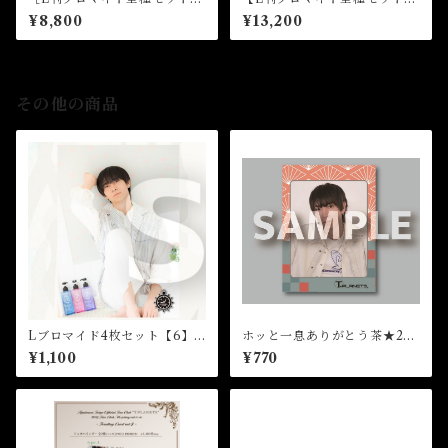
★芸能21周年
★芸能20周年
¥8,800
¥13,200
その他の商品
Lブロマイド4枚セット【6】
ホッと一息ありがとう茶★202
（全8種）★芸能24周年記念イ
6FCM
¥1,100
¥770
ベント