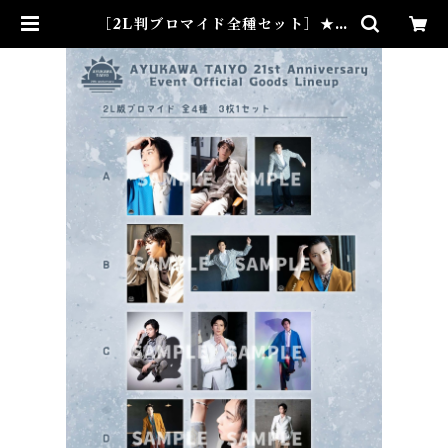
［2L判ブロマイド全種セット］★芸
能21周年 | taiyo-ayukawa