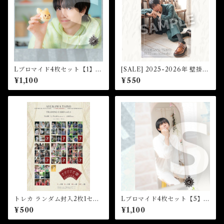
Lブロマイド4枚セット【1】
[SALE] 2025-2026年 壁掛け
（全8種）★芸能24周年記念イ
カレンダー★2025FCM
¥1,100
¥550
ベント
トレカ ランダム封入2枚1セッ
Lブロマイド4枚セット【5】
トVol.3 (THE SUMMER202
（全8種）★芸能24周年記念イ
¥500
¥1,100
3)
ベント