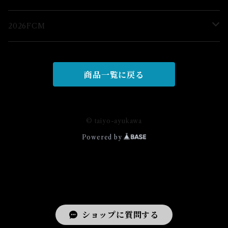
ブロマイド
2026FCM
グッズ
グッズ
商品一覧に戻る
© taiyo-ayukawa
Powered by
ショップに質問する