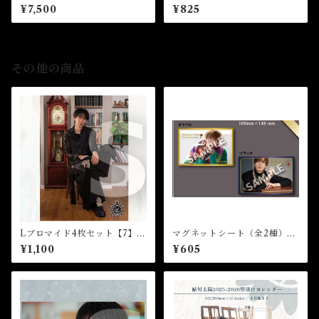
★☆32nd Birthday Event
★☆32nd Birthday Event
¥7,500
¥825
その他の商品
Lブロマイド4枚セット【7】
マグネットシート（全2種）★
（全8種）★芸能24周年記念イ
35th Birthday Event
¥1,100
¥605
ベント