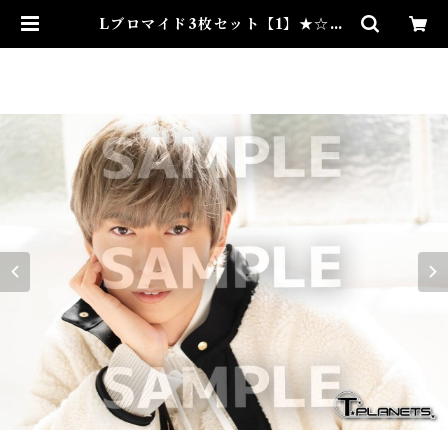
Lブロマイド3枚セット【1】★☆32
nd Birthday Event | taiyo-ay
ukawa