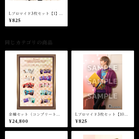
Lブロマイド3枚セット【1】★
☆32nd Birthday Event
¥825
同じカテゴリの商品
全種セット（コンプリートパ
Lブロマイド3枚セット【10】
ック）★☆32nd Birthday Ev
★☆32nd Birthday Event
¥24,800
¥825
ent