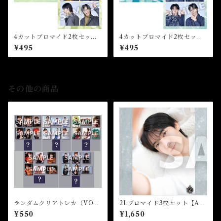
4カットブロマイド2枚セット
4カットブロマイド2枚セット
【D】（全5種）★34th Birth
【C】（全5種）★34th Birth
¥495
¥495
day Event
day Event
その他の商品
ランダムクリアトレカ（VOL.
2Lブロマイド3枚セット【A】
5)★2026FCM
（全4種）★芸能24周年記念イ
¥550
¥1,650
ベント