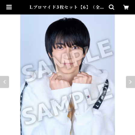
Lブロマイド3枚セット【6】（全10
種）★34th Birthday Event | t
aiyo-ayukawa