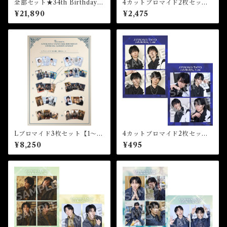
全部セット★34th Birthday E
4カットブロマイド2枚セット
vent
【A～E全種セット】（全5
¥21,890
¥2,475
種）★34th Birthday Event
Lブロマイド3枚セット【1～10
4カットブロマイド2枚セット
全部セット】（全10種）★34t
【E】（全5種）★34th Birth
¥8,250
¥495
h Birthday Event
day Event