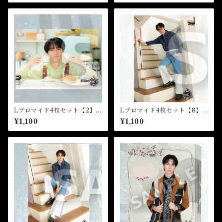
Lブロマイド4枚セット【2】
Lブロマイド4枚セット【8】
（全8種）★芸能24周年記念イ
（全8種）★芸能24周年記念イ
¥1,100
¥1,100
ベント
ベント