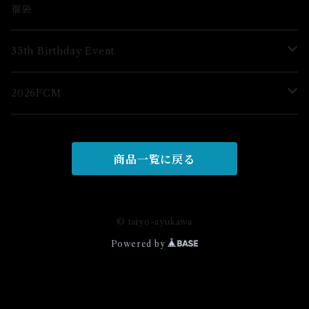
ブロマイド
福袋
グッズ
35th Birthday Event
ブロマイド
2026FCM
グッズ
グッズ
商品一覧に戻る
© taiyo-ayukawa
Powered by