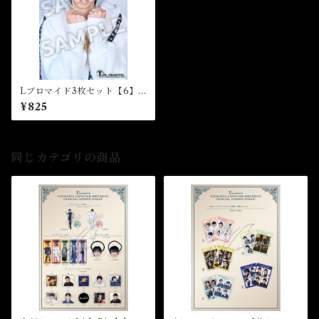
Lブロマイド3枚セット【6】
（全10種）★34th Birthday
¥825
Event
同じカテゴリの商品