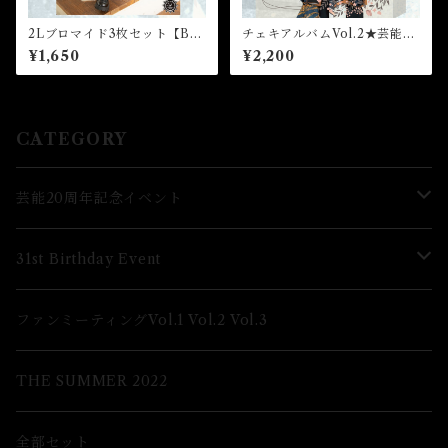
2Lブロマイド3枚セット【B】
チェキアルバムVol.2★芸能24
（全4種）★芸能24周年記念イ
周年記念イベント
¥1,650
¥2,200
ベント
CATEGORY
芸能20周年記念イベント
Lブロマイド
31st Birthday Event
2Lブロマイド
Lブロマイド
ファンミーティングVol.1 Vol.2 Vol.3
グッズ
2Lブロマイド
THE SUMMER 2022
グッズ
全部セット